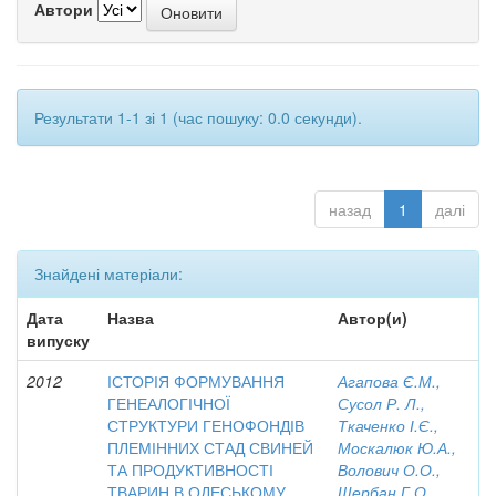
Автори
Результати 1-1 зі 1 (час пошуку: 0.0 секунди).
назад
1
далі
Знайдені матеріали:
Дата
Назва
Автор(и)
випуску
2012
ІСТОРІЯ ФОРМУВАННЯ
Агапова Є.М.,
ГЕНЕАЛОГІЧНОЇ
Сусол Р. Л.,
СТРУКТУРИ ГЕНОФОНДІВ
Ткаченко І.Є.,
ПЛЕМІННИХ СТАД СВИНЕЙ
Москалюк Ю.А.,
ТА ПРОДУКТИВНОСТІ
Волович О.О.,
ТВАРИН В ОДЕСЬКОМУ
Щербан Г.О.,