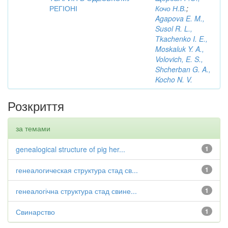
РЕГІОНІ
Кочо Н.В.
;
Agapova E. M.,
Susol R. L.,
Tkachenko I. E.,
Moskaluk Y. A.,
Volovich, E. S.,
Shcherban G. A.,
Kocho N. V.
Розкриття
за темами
genealogical structure of pig her...
1
генеалогическая структура стад св...
1
генеалогічна структура стад свине...
1
Свинарство
1