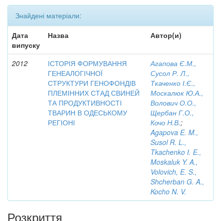
Знайдені матеріали:
Дата
Назва
Автор(и)
випуску
2012
ІСТОРІЯ ФОРМУВАННЯ
Агапова Є.М.,
ГЕНЕАЛОГІЧНОЇ
Сусол Р. Л.,
СТРУКТУРИ ГЕНОФОНДІВ
Ткаченко І.Є.,
ПЛЕМІННИХ СТАД СВИНЕЙ
Москалюк Ю.А.,
ТА ПРОДУКТИВНОСТІ
Волович О.О.,
ТВАРИН В ОДЕСЬКОМУ
Щербан Г.О.,
РЕГІОНІ
Кочо Н.В.
;
Agapova E. M.,
Susol R. L.,
Tkachenko I. E.,
Moskaluk Y. A.,
Volovich, E. S.,
Shcherban G. A.,
Kocho N. V.
Розкриття