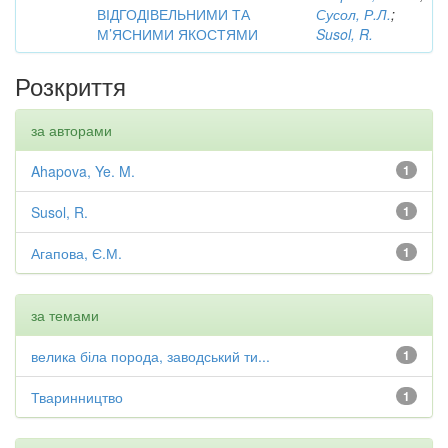
ВІДГОДІВЕЛЬНИМИ ТА
Сусол, Р.Л.
;
М’ЯСНИМИ ЯКОСТЯМИ
Susol, R.
Розкриття
за авторами
Ahapova, Ye. M.
1
Susol, R.
1
Агапова, Є.М.
1
за темами
велика біла порода, заводський ти...
1
Тваринництво
1