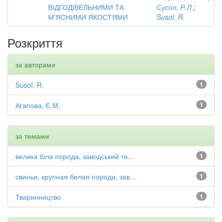
ВІДГОДІВЕЛЬНИМИ ТА
Сусол, Р.Л.
;
М’ЯСНИМИ ЯКОСТЯМИ
Susol, R.
Розкриття
за авторами
Susol, R.
1
Агапова, Є.М.
1
за темами
велика біла порода, заводський ти...
1
свиньи, крупная белая порода, зав...
1
Тваринництво
1