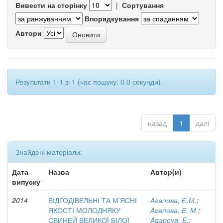
Вивести на сторінку
|
Сортування
Впорядкування
Автори
Результати 1-1 зі 1 (час пошуку: 0.0 секунди).
назад
1
далі
Знайдені матеріали:
Дата
Назва
Автор(и)
випуску
2014
ВІДГОДІВЕЛЬНІ ТА М’ЯСНІ
Агапова, Є.М.
;
ЯКОСТІ МОЛОДНЯКУ
Агапова, Е. М.
;
СВИНЕЙ ВЕЛИКОЇ БІЛОЇ
Agapova, E.
;