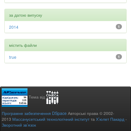
за датою випуску
2014
1
містить файли
true
1
Тема від
Програмне забезпечення DSpace
Авторські права © 2002-
2013
Массачусетський технологічний інститут
та
Х’юлет Пакард
-
Зворотний зв’язок