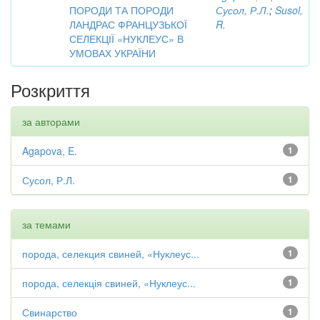
ПОРОДИ ТА ПОРОДИ
Сусол, Р.Л.
;
Susol,
ЛАНДРАС ФРАНЦУЗЬКОЇ
R.
СЕЛЕКЦІЇ «НУКЛЕУС» В
УМОВАХ УКРАЇНИ
Розкриття
за авторами
Agapova, E.
1
Сусол, Р.Л.
1
за темами
порода, селекция свиней, «Нуклеус...
1
порода, селекція свиней, «Нуклеус...
1
Свинарство
1