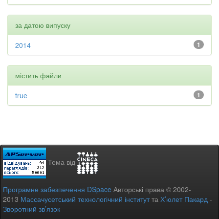
за датою випуску
2014
1
містить файли
true
1
Тема від
Програмне забезпечення DSpace
Авторські права © 2002-
2013
Массачусетський технологічний інститут
та
Х’юлет Пакард
-
Зворотний зв’язок