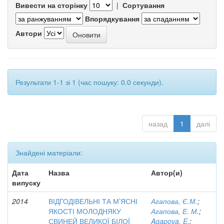
Вивести на сторінку
|
Сортування
Впорядкування
Автори
Результати 1-1 зі 1 (час пошуку: 0.0 секунди).
назад
1
далі
Знайдені матеріали:
Дата
Назва
Автор(и)
випуску
2014
ВІДГОДІВЕЛЬНІ ТА М’ЯСНІ
Агапова, Є.М.
;
ЯКОСТІ МОЛОДНЯКУ
Агапова, Е. М.
;
СВИНЕЙ ВЕЛИКОЇ БІЛОЇ
Agapova, E.
;