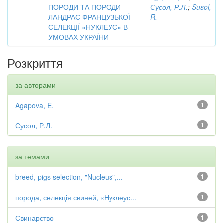
ПОРОДИ ТА ПОРОДИ
Сусол, Р.Л.
;
Susol,
ЛАНДРАС ФРАНЦУЗЬКОЇ
R.
СЕЛЕКЦІЇ «НУКЛЕУС» В
УМОВАХ УКРАЇНИ
Розкриття
за авторами
Agapova, E.
1
Сусол, Р.Л.
1
за темами
breed, pigs selection, "Nucleus",...
1
порода, селекція свиней, «Нуклеус...
1
Свинарство
1