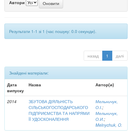
Автори
Результати 1-1 зі 1 (час пошуку: 0.0 секунди).
назад
1
далі
Знайдені матеріали:
Дата
Назва
Автор(и)
випуску
2014
ЗБУТОВА ДІЯЛЬНІСТЬ
Мельничук,
СІЛЬСЬКОГОСПОДАРСЬКОГО
О.І.
;
ПІДПРИЄМСТВА ТА НАПРЯМИ
Мельничук,
ЇЇ УДОСКОНАЛЕННЯ
О.И.
;
Melnychuk, O.