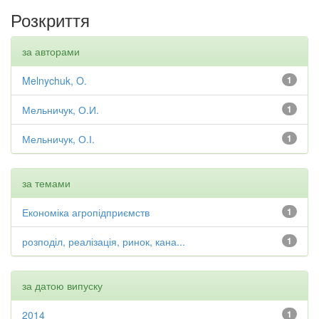
Розкриття
за авторами
Melnychuk, O.
1
Мельничук, О.И.
1
Мельничук, О.І.
1
за темами
Економіка агропідприємств
1
розподіл, реалізація, ринок, кана...
1
за датою випуску
2014
1