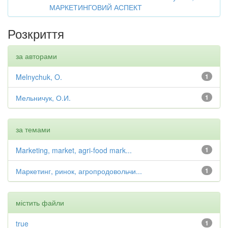
МАРКЕТИНГОВИЙ АСПЕКТ
Розкриття
за авторами
Melnychuk, O.
1
Мельничук, О.И.
1
за темами
Marketing, market, agri-food mark...
1
Маркетинг, ринок, агропродовольчи...
1
містить файли
true
1