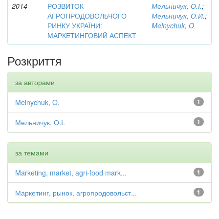
2014
РОЗВИТОК
Мельничук, О.І.
;
АГРОПРОДОВОЛЬЧОГО
Мельничук, О.И.
;
РИНКУ УКРАЇНИ:
Melnychuk, O.
МАРКЕТИНГОВИЙ АСПЕКТ
Розкриття
за авторами
Melnychuk, O.
1
Мельничук, О.І.
1
за темами
Marketing, market, agri-food mark...
1
Маркетинг, рынок, агропродовольст...
1