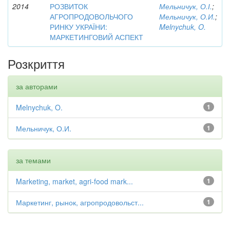
2014
РОЗВИТОК
Мельничук, О.І.
;
АГРОПРОДОВОЛЬЧОГО
Мельничук, О.И.
;
РИНКУ УКРАЇНИ:
Melnychuk, O.
МАРКЕТИНГОВИЙ АСПЕКТ
Розкриття
за авторами
Melnychuk, O.
1
Мельничук, О.И.
1
за темами
Marketing, market, agri-food mark...
1
Маркетинг, рынок, агропродовольст...
1