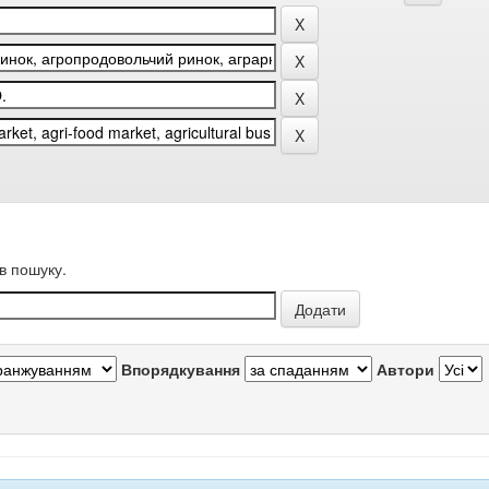
в пошуку.
Впорядкування
Автори