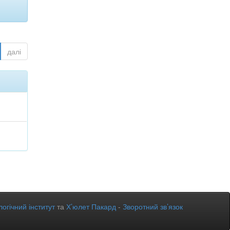
далі
огічний інститут
та
Х’юлет Пакард
-
Зворотний зв’язок