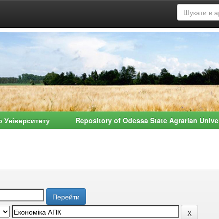
о Університету Repository of Odessa State Agrarian Univ