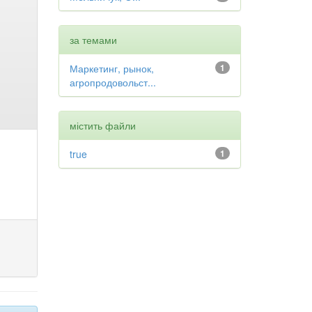
за темами
Маркетинг, рынок,
1
агропродовольст...
містить файли
true
1