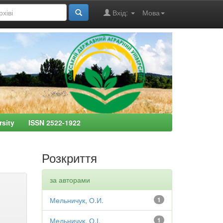
Вхід:
Мова
ersity ISSN 2522-1922
Розкриття
за авторами
Мельничук, О.И.
1
Мельничук, О.І.
1