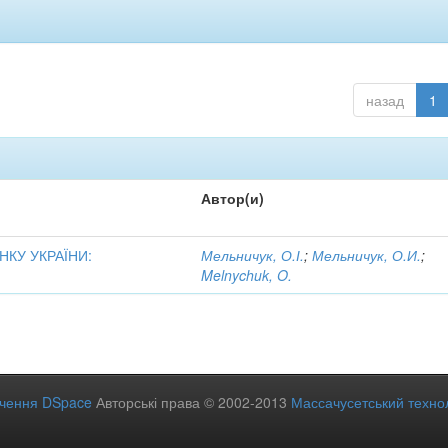
назад
1
Автор(и)
КУ УКРАЇНИ:
Мельничук, О.І.
;
Мельничук, О.И.
;
Melnychuk, O.
ечення DSpace
Авторські права © 2002-2013
Массачусетський технол