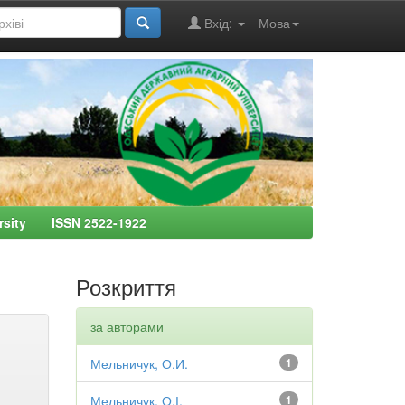
Вхід:
Мова
ersity ISSN 2522-1922
Розкриття
за авторами
Мельничук, О.И.
1
Мельничук, О.І.
1