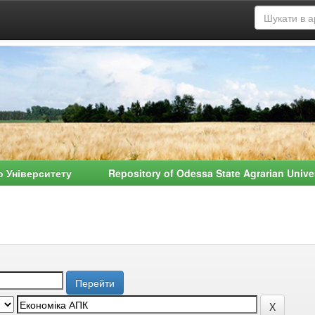
о Університету Repository of Odessa State Agrarian Univ