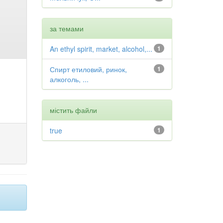
за темами
An ethyl spirit, market, alcohol,...
1
Спирт етиловий, ринок,
1
алкоголь, ...
містить файли
true
1