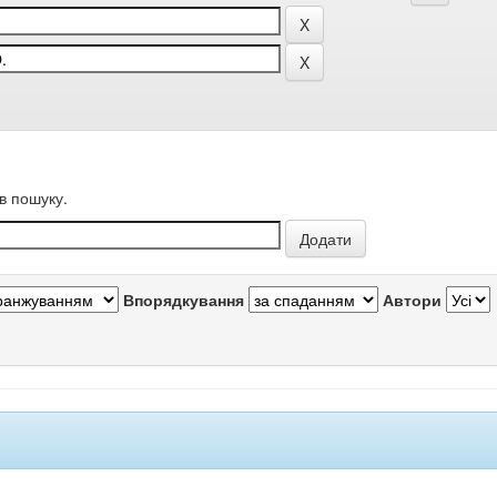
в пошуку.
Впорядкування
Автори