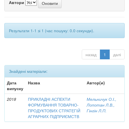
Автори
Результати 1-1 зі 1 (час пошуку: 0.0 секунди).
назад
1
далі
Знайдені матеріали:
Дата
Назва
Автор(и)
випуску
2018
ПРИКЛАДНІ АСПЕКТИ
Мельничук О.І.,
ФОРМУВАННЯ ТОВАРНО-
Лопотан Л.В.,
ПРОДУКТОВИХ СТРАТЕГІЙ
Гінгін Л.П.
АГРАРНИХ ПІДПРИЄМСТВ