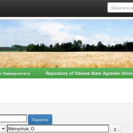
о Університету Repository of Odessa State Agrarian Univ