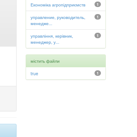
Економіка агропідприємств
1
управление, руководитель,
1
менедже...
управління, керівник,
1
менеджер, у...
містить файли
true
1