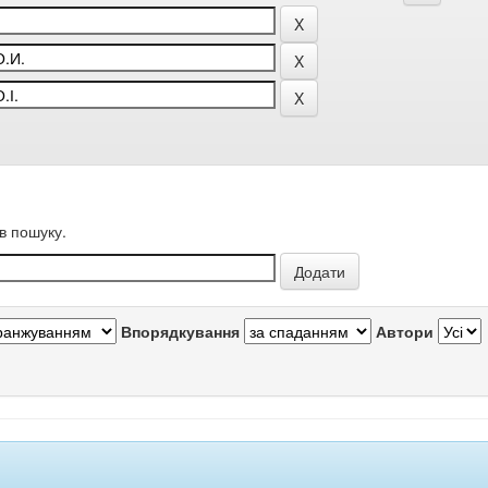
в пошуку.
Впорядкування
Автори