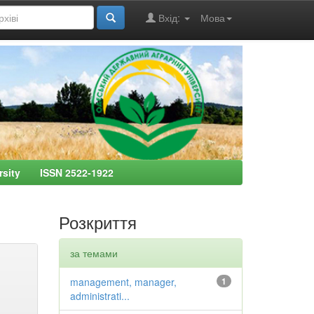
Вхід:
Мова
ersity ISSN 2522-1922
Розкриття
за темами
management, manager,
1
administrati...