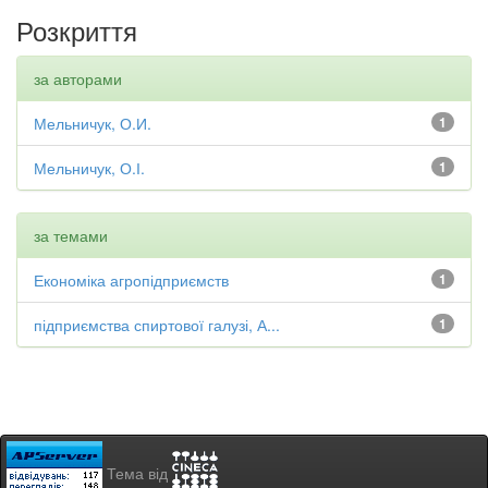
Розкриття
за авторами
Мельничук, О.И.
1
Мельничук, О.І.
1
за темами
Економіка агропідприємств
1
підприємства спиртової галузі, А...
1
Тема від