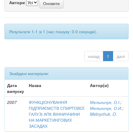
Автори
Результати 1-1 зі 1 (час пошуку: 0.0 секунди).
назад
1
далі
Знайдені матеріали:
Дата
Назва
Автор(и)
випуску
2007
ФУНКЦІОНУВАННЯ
Мельничук, О.І.
;
ПІДПРИЄМСТВ СПИРТОВОЇ
Мельничук, О.И.
;
ГАЛУЗІ АПК ВІННИЧЧИНИ
Melnychuk, O.
НА МАРКЕТИНГОВИХ
ЗАСАДАХ