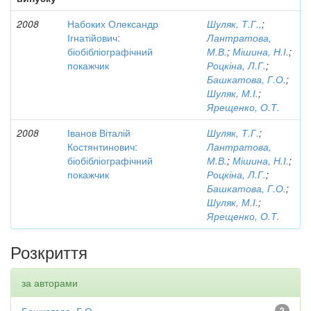
2008
Набоких Олександр
Шуляк, Т.Г.,
;
Ігнатійович:
Лантратова,
біобібліографічний
М.В.
;
Мішина, Н.І.
;
покажчик
Роцкіна, Л.Г.
;
Башкатова, Г.О.
;
Шуляк, М.І.
;
Ярещенко, О.Т.
2008
Іванов Віталій
Шуляк, Т.Г.
;
Костянтинович:
Лантратова,
біобібліографічний
М.В.
;
Мішина, Н.І.
;
покажчик
Роцкіна, Л.Г.
;
Башкатова, Г.О.
;
Шуляк, М.І.
;
Ярещенко, О.Т.
Розкриття
за авторами
Башкатова, Г.О.
2