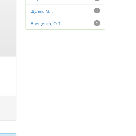
Шуляк, М.І.
1
Ярещенко, О.Т.
1