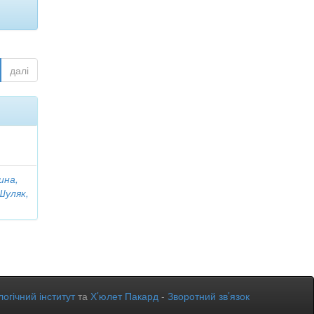
далі
ина,
Шуляк,
огічний інститут
та
Х’юлет Пакард
-
Зворотний зв’язок