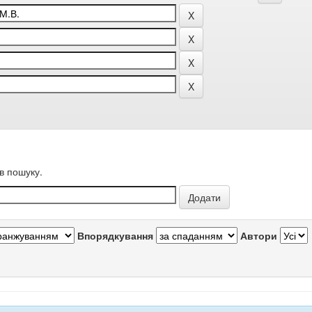
в пошуку.
Впорядкування
Автори