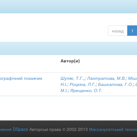
назад
1
Автор(и)
іографічний покажчик
Шуляк, Т.Г.,
;
Лантратова, М.В.
;
Міш
Н.І.
;
Роцкіна, Л.Г.
;
Башкатова, Г.О.
;
М.І.
;
Ярещенко, О.Т.
ечення DSpace
Авторські права © 2002-2013
Массачусетський технол