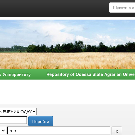
о Університету Repository of Odessa State Agrarian Univ