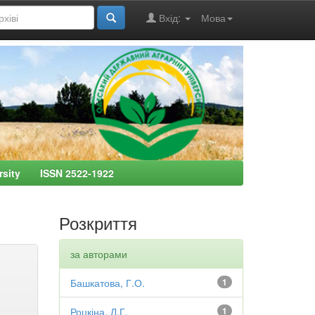
Вхід:
Мова
ersity ISSN 2522-1922
Розкриття
за авторами
Башкатова, Г.О.
1
Роцкіна, Л.Г.
1