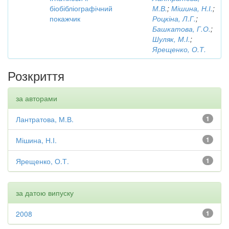
біобібліографічний
М.В.
;
Мішина, Н.І.
;
покажчик
Роцкіна, Л.Г.
;
Башкатова, Г.О.
;
Шуляк, М.І.
;
Ярещенко, О.Т.
Розкриття
за авторами
Лантратова, М.В.
1
Мішина, Н.І.
1
Ярещенко, О.Т.
1
за датою випуску
2008
1