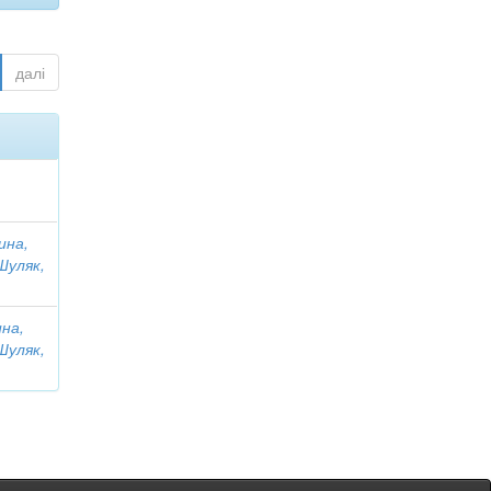
далі
ина,
Шуляк,
на,
Шуляк,