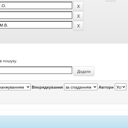
в пошуку.
Впорядкування
Автори