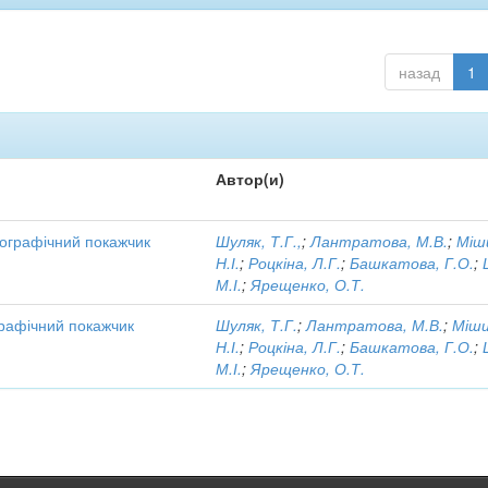
назад
1
Автор(и)
іографічний покажчик
Шуляк, Т.Г.,
;
Лантратова, М.В.
;
Міш
Н.І.
;
Роцкіна, Л.Г.
;
Башкатова, Г.О.
;
М.І.
;
Ярещенко, О.Т.
ографічний покажчик
Шуляк, Т.Г.
;
Лантратова, М.В.
;
Міши
Н.І.
;
Роцкіна, Л.Г.
;
Башкатова, Г.О.
;
М.І.
;
Ярещенко, О.Т.