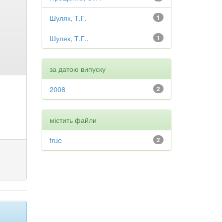
Шуляк, Т.Г.
1
Шуляк, Т.Г.,
1
за датою випуску
2008
2
містить файли
true
2