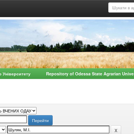
о Університету Repository of Odessa State Agrarian Univ