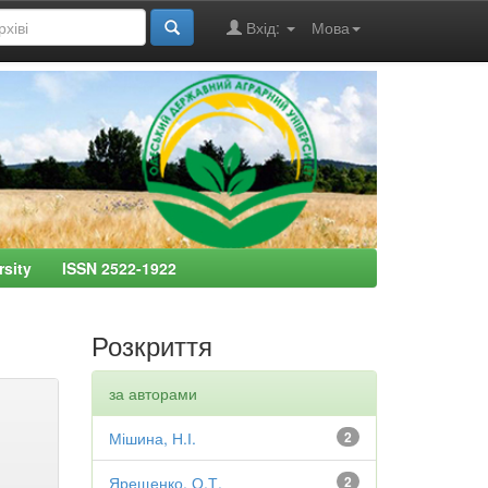
Вхід:
Мова
ersity ISSN 2522-1922
Розкриття
за авторами
Мішина, Н.І.
2
Ярещенко, О.Т.
2