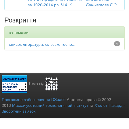
за 1926-2014 рр. Ч.4. К
Башкатова Г.О.
Розкриття
за темами
список літератури, сільське госпо...
1
Тема від
Програмне забезпечення DSpace
Авторські права © 2002-
2013
Массачусетський технологічний інститут
та
Х’юлет Пакард
-
Зворотний зв’язок