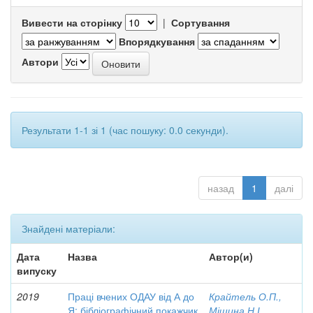
Вивести на сторінку
|
Сортування
Впорядкування
Автори
Результати 1-1 зі 1 (час пошуку: 0.0 секунди).
назад
1
далі
Знайдені матеріали:
Дата
Назва
Автор(и)
випуску
2019
Праці вчених ОДАУ від А до
Крайтель О.П.,
Я: бібліографічний покажчик
Мішина Н.І.,