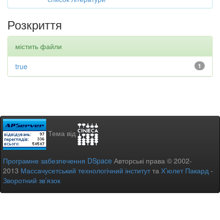
Розкриття
містить файли
true
1
Тема від
Програмне забезпечення DSpace
Авторські права © 2002-
2013
Массачусетський технологічний інститут
та
Х’юлет Пакард
-
Зворотний зв’язок