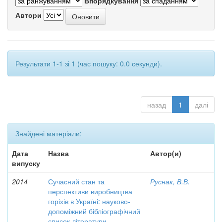
Впорядкування
Автори
Результати 1-1 зі 1 (час пошуку: 0.0 секунди).
назад
1
далі
Знайдені матеріали:
Дата
Назва
Автор(и)
випуску
2014
Сучасний стан та
Руснак, В.В.
перспективи виробництва
горіхів в Україні: науково-
допоміжний бібліографічний
список літератури