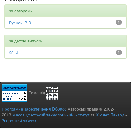
за авторами
Руснак, В.В.
1
за датою випуску
2014
1
Тема від
Програмне забезпечення DSpace
Авторські права © 2002-
2013
Массачусетський технологічний інститут
та
Х’юлет Пакард
-
Зворотний зв’язок