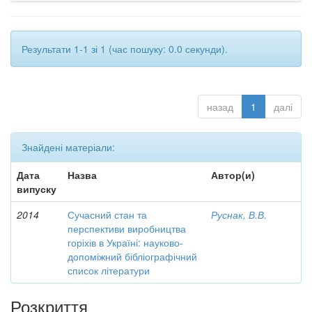
Результати 1-1 зі 1 (час пошуку: 0.0 секунди).
назад
1
далі
Знайдені матеріали:
Дата
Назва
Автор(и)
випуску
2014
Сучасний стан та
Руснак, В.В.
перспективи виробництва
горіхів в Україні: науково-
допоміжний бібліографічний
список літератури
Розкриття