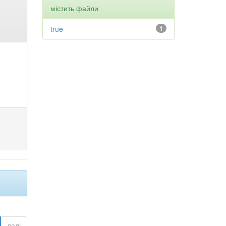
містить файли
true
1
далі