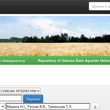
о Університету Repository of Odessa State Agrarian Univ