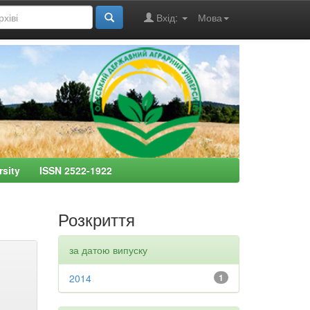
Вхід:
Мова
ersity ISSN 2522-1922
Розкриття
за датою випуску
2014
1