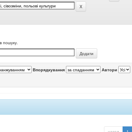
в пошуку.
Впорядкування
Автори
назад
1