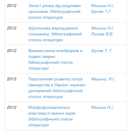
2012
Захист ріпаку від шкідливих
Мішина Н.І.,
організмів: бібліографічний
Шуляк Т.Г.
список літератури
2012
Агротехніка вирощування
Мішина Н.І.,
соняшнику: бібліографічний
Руснак В.В.
список літератури
2012
Використання комбікормів в
Шуляк Т. Г.
годівлі тварин:
бібліографічний список
літератури
2013
Перспективи розвитку галузі
Мішина, Н.І.
свинарства в Україні: науково-
допоміжний бібліографічний
список літератури
2012
Морфофункціональні
Мішина Н.І.
властивості вимені корів:
бібліографічний список
літератури