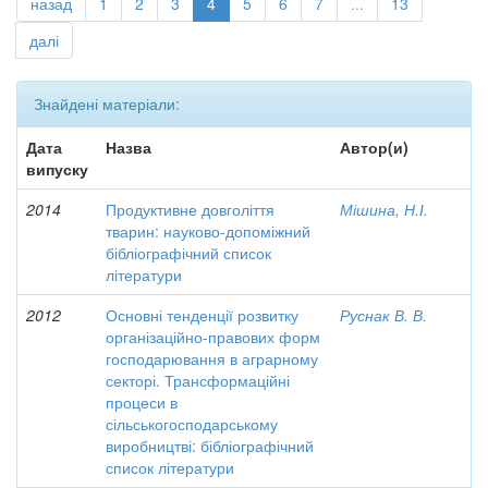
назад
1
2
3
4
5
6
7
...
13
далі
Знайдені матеріали:
Дата
Назва
Автор(и)
випуску
2014
Продуктивне довголіття
Мішина, Н.І.
тварин: науково-допоміжний
бібліографічний список
літератури
2012
Основні тенденції розвитку
Руснак В. В.
організаційно-правових форм
господарювання в аграрному
секторі. Трансформаційні
процеси в
сільськогосподарському
виробництві: бібліографічний
список літератури