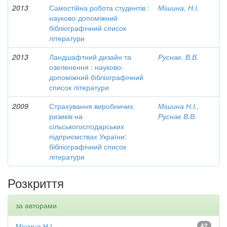
2013
Самостійна робота студентів :
Мішина, Н.І.
науково-допоміжний
бібліографічний список
літератури
2013
Ландшафтний дизайн та
Руснак, В.В.
озеленення : науково-
допоміжний бібліографічний
список літератури
2009
Страхування виробничих
Мішина Н.І.,
ризиків на
Руснак В.В.
сільськогосподарських
підприємствах України:
бібліографічний список
літератури
Розкриття
за авторами
Мішина Н.І.
42