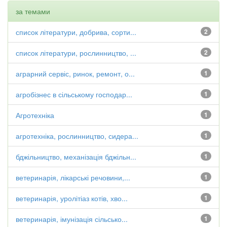
за темами
список літератури, добрива, сорти...
2
список літератури, рослинництво, ...
2
аграрний сервіс, ринок, ремонт, о...
1
агробізнес в сільському господар...
1
Агротехніка
1
агротехніка, рослинництво, сидера...
1
бджільництво, механізація бджільн...
1
ветеринарія, лікарські речовини,...
1
ветеринарія, уролітіаз котів, хво...
1
ветеринарія, імунізація сільсько...
1