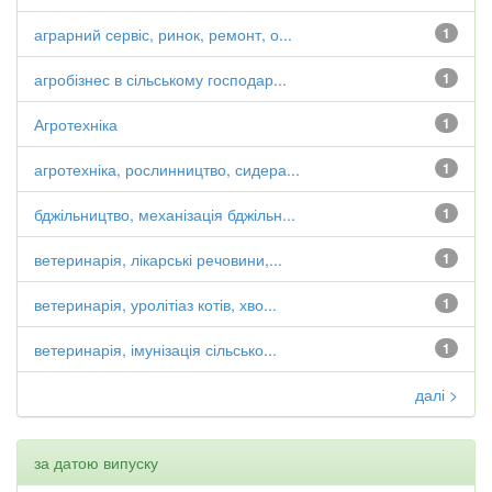
аграрний сервіс, ринок, ремонт, о...
1
агробізнес в сільському господар...
1
Агротехніка
1
агротехніка, рослинництво, сидера...
1
бджільництво, механізація бджільн...
1
ветеринарія, лікарські речовини,...
1
ветеринарія, уролітіаз котів, хво...
1
ветеринарія, імунізація сільсько...
1
далі >
за датою випуску