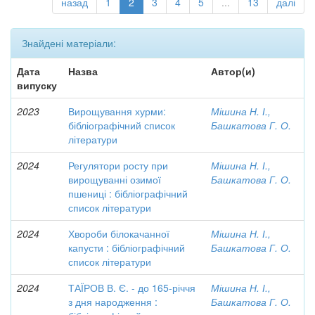
назад
1
2
3
4
5
...
13
далі
Знайдені матеріали:
Дата
Назва
Автор(и)
випуску
2023
Вирощування хурми:
Мішина Н. І.,
бібліографічний список
Башкатова Г. О.
літератури
2024
Регулятори росту при
Мішина Н. І.,
вирощуванні озимої
Башкатова Г. О.
пшениці : бібліографічний
список літератури
2024
Хвороби білокачанної
Мішина Н. І.,
капусти : бібліографічний
Башкатова Г. О.
список літератури
2024
ТАЇРОВ В. Є. - до 165-річчя
Мішина Н. І.,
з дня народження :
Башкатова Г. О.