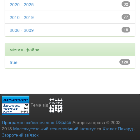
2020 - 2025
32
2010 - 2019
77
2006 - 2009
18
містить файли
true
128
Тема від
Програмне забезпечення DSpace
Авторські права © 2002-
2013
Массачусетський технологічний інститут
та
Х’юлет Пакард
-
Зворотний зв’язок