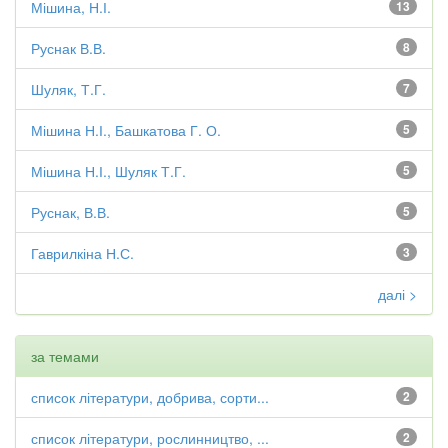
Мішина, Н.І.
13
Руснак В.В.
8
Шуляк, Т.Г.
7
Мішина Н.І., Башкатова Г. О.
5
Мішина Н.І., Шуляк Т.Г.
5
Руснак, В.В.
5
Гаврилкіна Н.С.
3
далі >
за темами
список літератури, добрива, сорти...
2
список літератури, рослинництво, ...
2