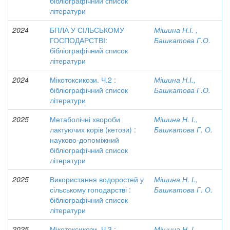
бібліографічний список
літератури
2024
БПЛА У СІЛЬСЬКОМУ
Мішина Н.І. ,
ГОСПОДАРСТВІ:
Башкатова Г.О.
бібліографічний список
літератури
2024
Мікотоксикози. Ч.2 :
Мішина Н.І.,
бібліографічний список
Башкатова Г.О.
літератури
2025
Метаболічні хвороби
Мішина Н. І.,
лактуючих корів (кетози) :
Башкатова Г. О.
науково-допоміжний
бібліографічний список
літератури
2025
Використання водоростей у
Мішина Н. І.,
сільському гоподарстві :
Башкатова Г. О.
бібліографічний список
літератури
2025
Мікотоксикози. Ч.3 :
Мішина Н. І.,