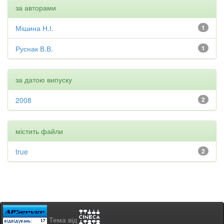
за авторами
Мішина Н.І.
1
Руснак В.В.
1
за датою випуску
2008
2
містить файли
true
2
Тема від