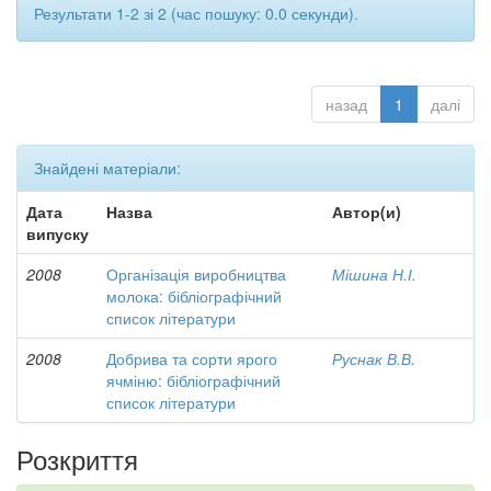
Результати 1-2 зі 2 (час пошуку: 0.0 секунди).
назад
1
далі
Знайдені матеріали:
Дата
Назва
Автор(и)
випуску
2008
Організація виробництва
Мішина Н.І.
молока: бібліографічний
список літератури
2008
Добрива та сорти ярого
Руснак В.В.
ячміню: бібліографічний
список літератури
Розкриття