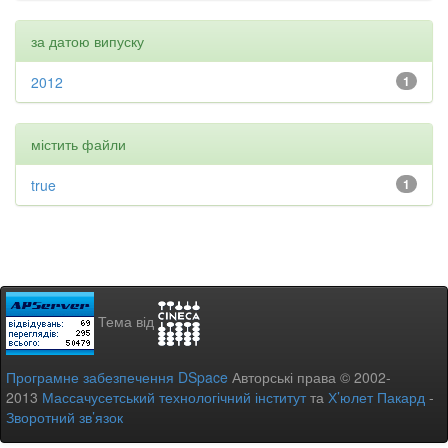
за датою випуску
2012
1
містить файли
true
1
Тема від
Програмне забезпечення DSpace
Авторські права © 2002-
2013
Массачусетський технологічний інститут
та
Х’юлет Пакард
-
Зворотний зв’язок