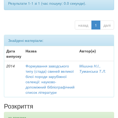
Результати 1-1 зі 1 (час пошуку: 0.0 секунди).
назад
1
далі
Знайдені матеріали:
Дата
Назва
Автор(и)
випуску
2014
Формування заводського
Мішина Н.І.,
типу (стада) свиней великої
Туманська Т.Л.
білої породи зарубіжної
селекції: науково-
допоміжний бібліографічний
список літератури
Розкриття
за темами