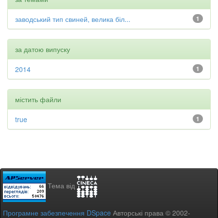
заводський тип свиней, велика біл...
1
за датою випуску
2014
1
містить файли
true
1
Тема від
Програмне забезпечення DSpace
Авторські права © 2002-