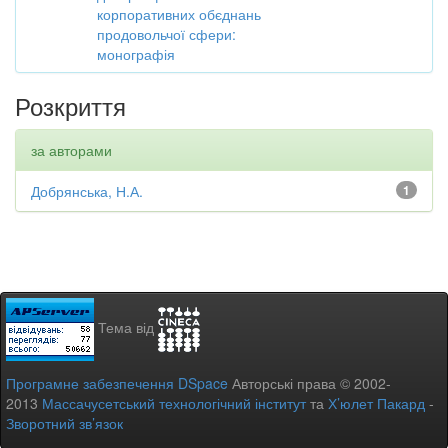
корпоративних обєднань
продовольчої сфери:
монографія
Розкриття
за авторами
Добрянська, Н.А.
1
Тема від
Програмне забезпечення DSpace
Авторські права © 2002-
2013
Массачусетський технологічний інститут
та
Х’юлет Пакард
-
Зворотний зв’язок