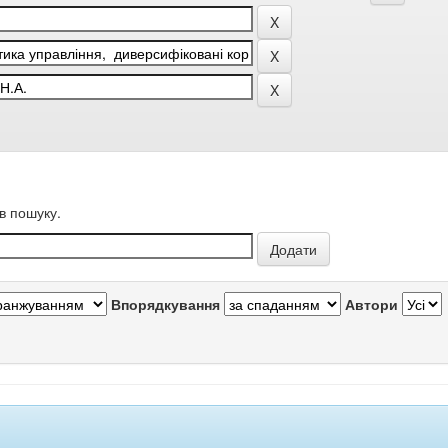
в пошуку.
Впорядкування
Автори