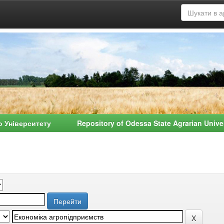
о Університету Repository of Odessa State Agrarian Univ