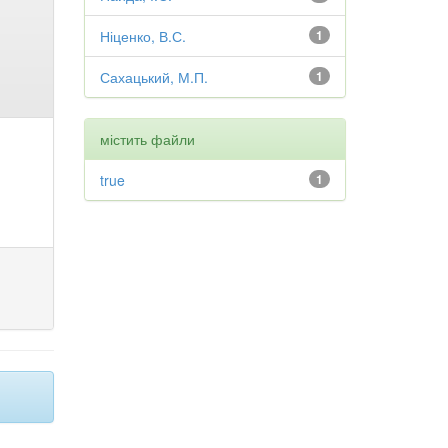
Ніценко, В.С.
1
Сахацький, М.П.
1
містить файли
true
1