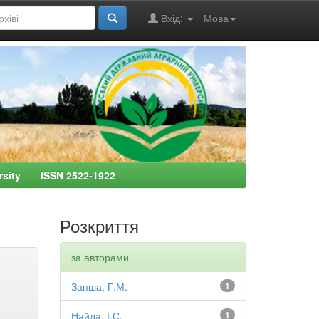
Вхід:
Мова
ersity ISSN 2522-1922
Розкриття
за авторами
Запша, Г.М.
1
Найда, І.С.
1