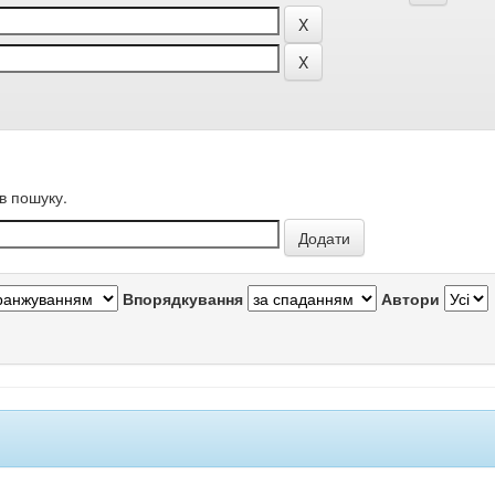
в пошуку.
Впорядкування
Автори