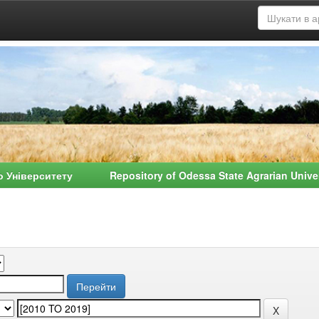
о Університету Repository of Odessa State Agrarian Univ