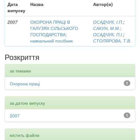
Дата
Назва
Автор(и)
випуску
2007
ОХОРОНА ПРАЦІ В
ОСАДЧУК, І.П.
;
ГАЛУЗЯХ СІЛЬСЬКОГО
САКУН, М.М.
;
ГОСПОДАРСТВА:
ОСАДЧУК, П.І.
;
навчальний посібник
СТОЛЯРОВА, Т.В.
Розкриття
за темами
Охорона праці
1
за датою випуску
2007
1
містить файли