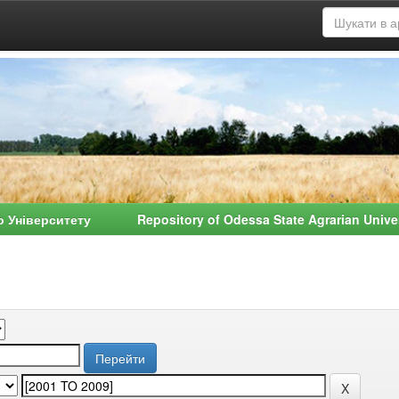
о Університету Repository of Odessa State Agrarian Univ