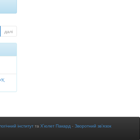
далі
К,
огічний інститут
та
Х’юлет Пакард
-
Зворотний зв’язок