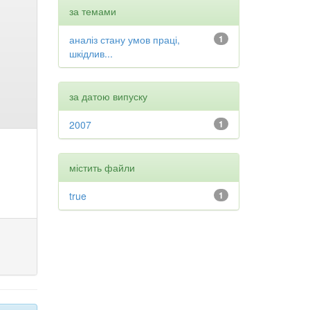
за темами
аналіз стану умов праці,
1
шкідлив...
за датою випуску
2007
1
містить файли
true
1