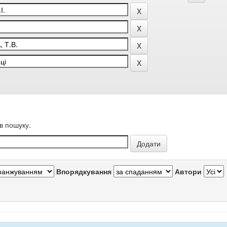
в пошуку.
Впорядкування
Автори