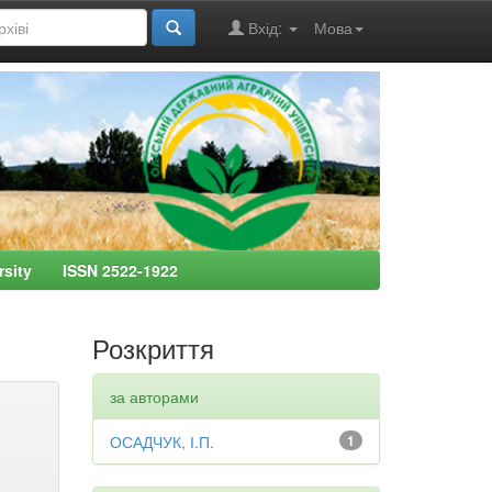
Вхід:
Мова
ersity ISSN 2522-1922
Розкриття
за авторами
ОСАДЧУК, І.П.
1