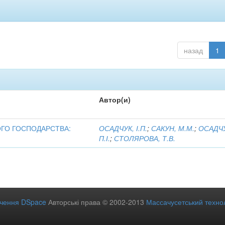
назад
1
Автор(и)
ОГО ГОСПОДАРСТВА:
ОСАДЧУК, І.П.
;
САКУН, М.М.
;
ОСАДЧУ
П.І.
;
СТОЛЯРОВА, Т.В.
ечення DSpace
Авторські права © 2002-2013
Массачусетський технол