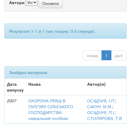
Автори
Результати 1-1 зі 1 (час пошуку: 0.0 секунди).
назад
1
далі
Знайдені матеріали:
Дата
Назва
Автор(и)
випуску
2007
ОХОРОНА ПРАЦІ В
ОСАДЧУК, І.П.
;
ГАЛУЗЯХ СІЛЬСЬКОГО
САКУН, М.М.
;
ГОСПОДАРСТВА:
ОСАДЧУК, П.І.
;
навчальний посібник
СТОЛЯРОВА, Т.В.