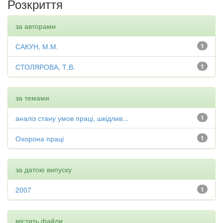
Розкриття
за авторами
САКУН, М.М.
1
СТОЛЯРОВА, Т.В.
1
за темами
аналіз стану умов праці, шкідлив...
1
Охорона праці
1
за датою випуску
2007
1
містить файли