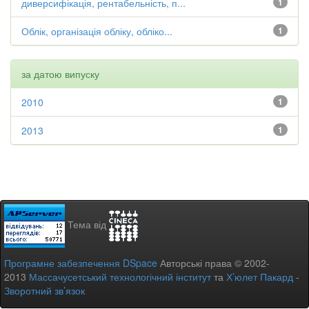
диверсифікація, рентабельність, п...
1
Облік, організація обліку, обліко...
1
за датою випуску
2010
1
2013
1
Тема від
Програмне забезпечення DSpace
Авторські права © 2002-
2013
Массачусетський технологічний інститут
та
Х’юлет Пакард
-
Зворотний зв’язок