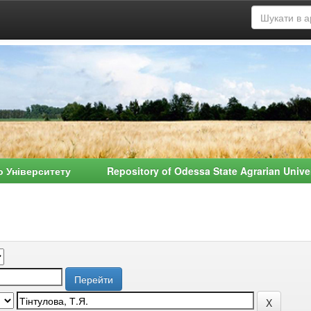
о Університету Repository of Odessa State Agrarian Univ