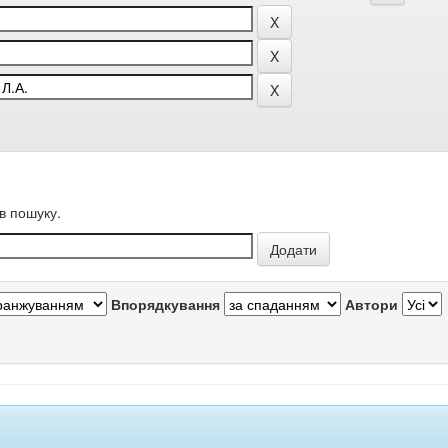
в пошуку.
Впорядкування
Автори