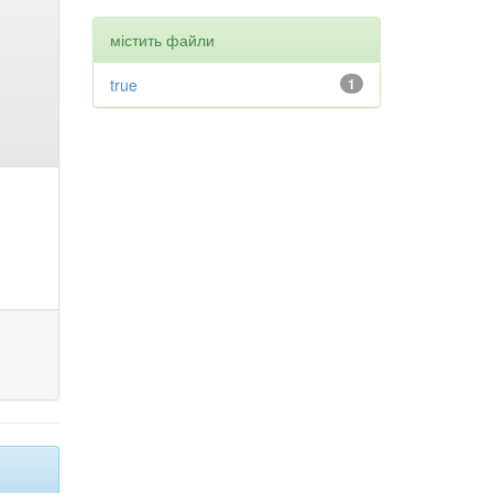
містить файли
true
1