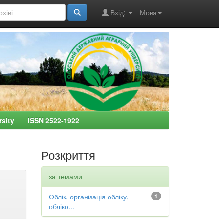
Вхід:
Мова
ersity ISSN 2522-1922
Розкриття
за темами
Облік, організація обліку,
1
обліко...