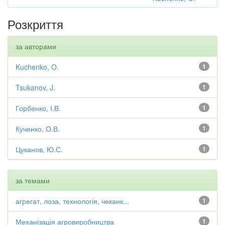
Розкриття
за авторами
Kuchenko, O.
1
Tsukanov, J.
1
Горбенко, І.В.
1
Кученко, О.В.
1
Цуканов, Ю.С.
1
за темами
агрегат, лоза, технологія, чеканк...
1
Механізація агровиробництва
1