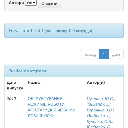
Автори
Результати 1-1 зі 1 (час пошуку: 0.0 секунди).
назад
1
далі
Знайдені матеріали:
Дата
Назва
Автор(и)
випуску
2012
ОБГРУНТУВАННЯ
Цуканов, Ю.С.
;
РЕЖИМІВ РОБОТИ
Tsukanov, J.
;
АГРЕГАТУ ДЛЯ ЧЕКАНКИ
Горбенко, І.В.
;
ЛОЗИ ШКІЛКИ
Gorbenko, І.
;
Кученко, О.В.
;
Kuchenko, O.