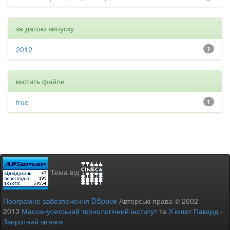
за датою випуску
2012
1
містить файли
true
1
Тема від
Програмне забезпечення DSpace
Авторські права © 2002-
2013
Массачусетський технологічний інститут
та
Х’юлет Пакард
-
Зворотний зв’язок