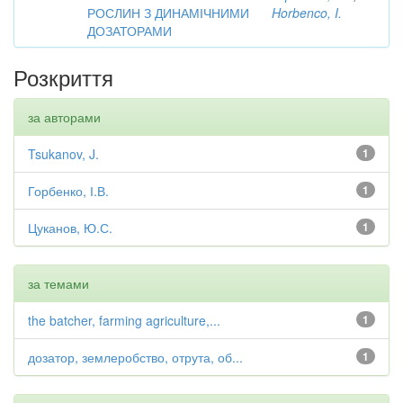
РОСЛИН З ДИНАМІЧНИМИ
Horbenco, I.
ДОЗАТОРАМИ
Розкриття
за авторами
Tsukanov, J.
1
Горбенко, І.В.
1
Цуканов, Ю.С.
1
за темами
the batcher, farming agriculture,...
1
дозатор, землеробство, отрута, об...
1