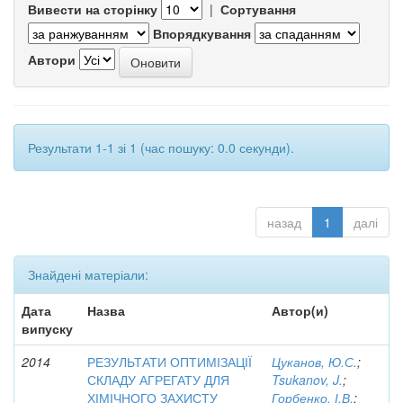
Вивести на сторінку
|
Сортування
Впорядкування
Автори
Результати 1-1 зі 1 (час пошуку: 0.0 секунди).
назад
1
далі
Знайдені матеріали:
Дата
Назва
Автор(и)
випуску
2014
РЕЗУЛЬТАТИ ОПТИМІЗАЦІЇ
Цуканов, Ю.С.
;
СКЛАДУ АГРЕГАТУ ДЛЯ
Tsukanov, J.
;
ХІМІЧНОГО ЗАХИСТУ
Горбенко, І.В.
;