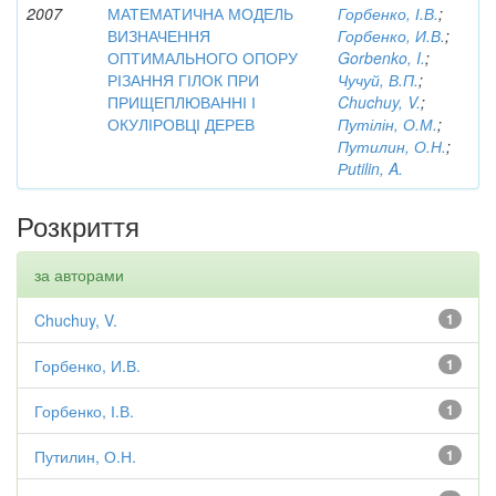
2007
МАТЕМАТИЧНА МОДЕЛЬ
Горбенко, І.В.
;
ВИЗНАЧЕННЯ
Горбенко, И.В.
;
ОПТИМАЛЬНОГО ОПОРУ
Gorbenko, I.
;
РІЗАННЯ ГІЛОК ПРИ
Чучуй, В.П.
;
ПРИЩЕПЛЮВАННІ І
Chuchuy, V.
;
ОКУЛІРОВЦІ ДЕРЕВ
Путілін, О.М.
;
Путилин, О.Н.
;
Рutilin, A.
Розкриття
за авторами
Chuchuy, V.
1
Горбенко, И.В.
1
Горбенко, І.В.
1
Путилин, О.Н.
1