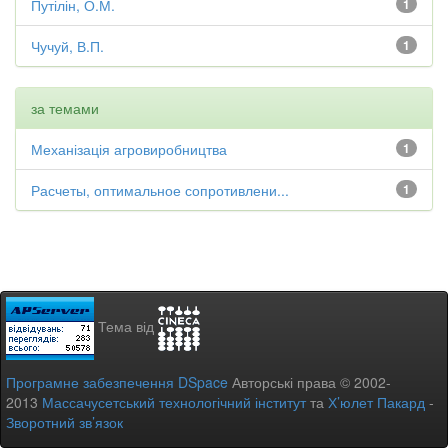
Путілін, О.М.
1
Чучуй, В.П.
1
за темами
Механізація агровиробництва
1
Расчеты, оптимальное сопротивлени...
1
Тема від
Програмне забезпечення DSpace
Авторські права © 2002-
2013
Массачусетський технологічний інститут
та
Х’юлет Пакард
-
Зворотний зв’язок