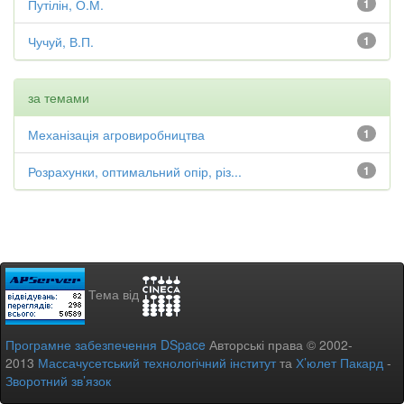
Путілін, О.М.
1
Чучуй, В.П.
1
за темами
Механізація агровиробництва
1
Розрахунки, оптимальний опір, різ...
1
Тема від
Програмне забезпечення DSpace
Авторські права © 2002-
2013
Массачусетський технологічний інститут
та
Х’юлет Пакард
-
Зворотний зв’язок