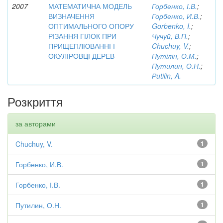
2007
МАТЕМАТИЧНА МОДЕЛЬ
Горбенко, І.В.
;
ВИЗНАЧЕННЯ
Горбенко, И.В.
;
ОПТИМАЛЬНОГО ОПОРУ
Gorbenko, I.
;
РІЗАННЯ ГІЛОК ПРИ
Чучуй, В.П.
;
ПРИЩЕПЛЮВАННІ І
Chuchuy, V.
;
ОКУЛІРОВЦІ ДЕРЕВ
Путілін, О.М.
;
Путилин, О.Н.
;
Рutilin, A.
Розкриття
за авторами
Chuchuy, V.
1
Горбенко, И.В.
1
Горбенко, І.В.
1
Путилин, О.Н.
1