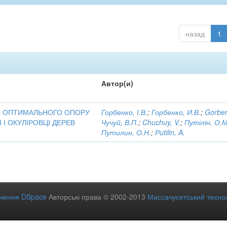
назад
1
Автор(и)
Я ОПТИМАЛЬНОГО ОПОРУ
Горбенко, І.В.
;
Горбенко, И.В.
;
Gorben
І ОКУЛІРОВЦІ ДЕРЕВ
Чучуй, В.П.
;
Chuchuy, V.
;
Путілін, О.М
Путилин, О.Н.
;
Рutilin, A.
ечення DSpace
Авторські права © 2002-2013
Массачусетський технол