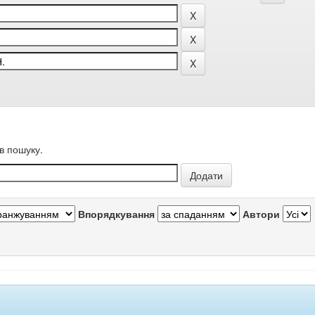
в пошуку.
Впорядкування
Автори