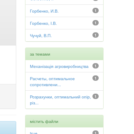
Горбенко, И.В.
1
Горбенко, І.В.
1
Чучуй, В.П.
1
за темами
Механізація агровиробництва
1
Расчеты, оптимальное
1
сопротивлени...
Розрахунки, оптимальний опір,
1
різ...
містить файли
true
1