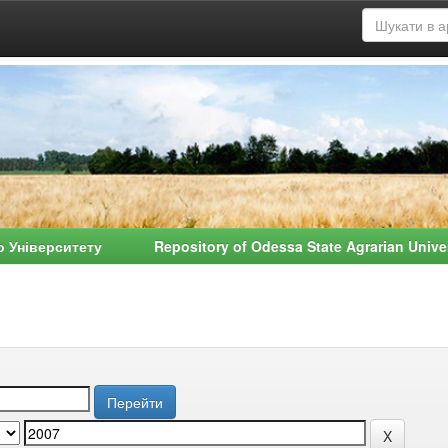
о Університету Repository of Odessa State Agrarian Univ