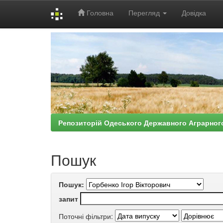
Головна
Перегляд
Довідка
Skip
navigation
Репозиторій Одеського Державного Аграрног
Пошук
Пошук:
запит
Поточні фільтри: