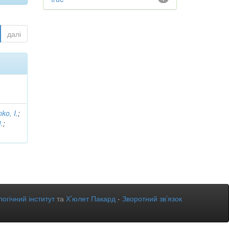
далі
ko, I.
;
.
;
огічний інститут
та
Х’юлет Пакард
-
Зворотний зв’язок