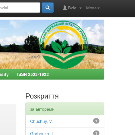
Вхід:
Мова
ersity ISSN 2522-1922
Розкриття
за авторами
Chuchuy, V.
1
Gorbenko, I.
1