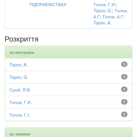
ПІДПРИЄМСТВАХ
Топов, Г.И.
;
Topov, G.
;
Топов,
А.Г
;
Топов, А.Г
;
Topov, A.
Розкриття
за авторами
Topov, A.
1
Topov, G.
1
Сухій, Я.В.
1
Топов, Г.И.
1
Топов, Г.І.
1
за темами