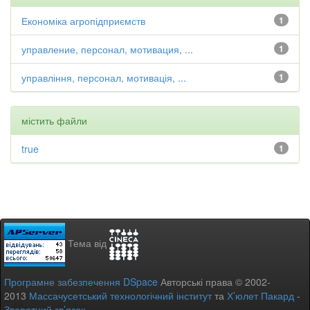
Економіка агропідприємств
1
управление, персонал, мотивация, ...
1
управління, персонал, мотивація, ...
1
містить файли
true
1
Тема від
Програмне забезпечення DSpace
Авторські права © 2002-
2013
Массачусетський технологічний інститут
та
Х’юлет Пакард
-
Зворотний зв’язок