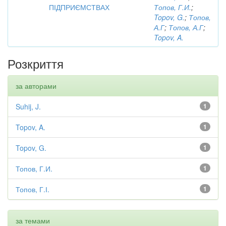
ПІДПРИЄМСТВАХ
Топов, Г.И.
;
Topov, G.
;
Топов,
А.Г
;
Топов, А.Г
;
Topov, A.
Розкриття
за авторами
Suhij, J.
1
Topov, A.
1
Topov, G.
1
Топов, Г.И.
1
Топов, Г.І.
1
за темами