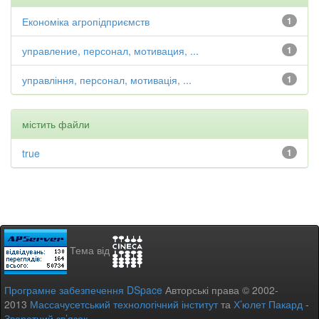
Економіка агропідприємств
1
управление, персонал, мотивация, ...
1
управління, персонал, мотивація, ...
1
містить файли
true
1
Тема від
Програмне забезпечення DSpace
Авторські права © 2002-
2013
Массачусетський технологічний інститут
та
Х’юлет Пакард
-
Зворотний зв’язок