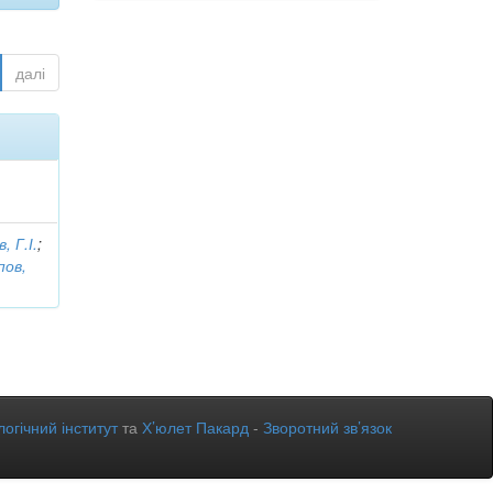
далі
, Г.І.
;
пов,
огічний інститут
та
Х’юлет Пакард
-
Зворотний зв’язок