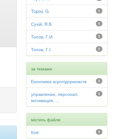
Topov, G.
1
Сухій, Я.В.
1
Топов, Г.И.
1
Топов, Г.І.
1
за темами
Економіка агропідприємств
1
управление, персонал,
1
мотивация, ...
містить файли
true
1