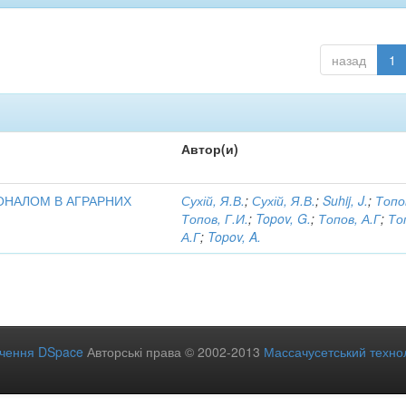
назад
1
Автор(и)
ОНАЛОМ В АГРАРНИХ
Сухій, Я.В.
;
Сухій, Я.В.
;
Suhij, J.
;
Топов
Топов, Г.И.
;
Topov, G.
;
Топов, А.Г
;
То
А.Г
;
Topov, A.
ечення DSpace
Авторські права © 2002-2013
Массачусетський технол