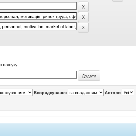
в пошуку.
Впорядкування
Автори