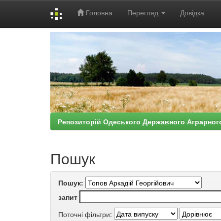
Головна
Перегляд
Довідка
Skip
navigation
Репозиторій Одеського Державного Аграрног
Пошук
Пошук:
запит
Поточні фільтри: