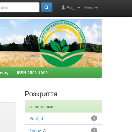
Вхід:
Мова
ersity ISSN 2522-1922
Розкриття
за авторами
Suhij, J.
1
Topov, A.
1