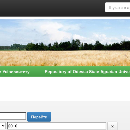
о Університету Repository of Odessa State Agrarian Univ