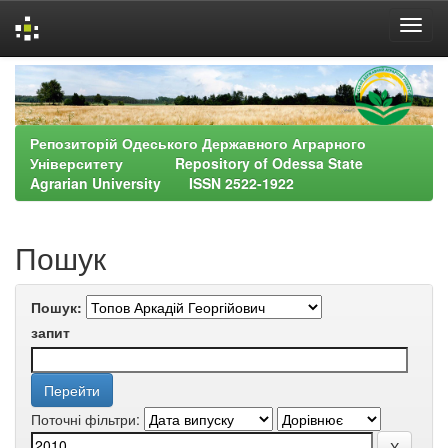
Skip
navigation
Репозиторій Одеського Державного Аграрного
Університету Repository of Odessa State
Agrarian University ISSN 2522-1922
Пошук
Пошук:
запит
Поточні фільтри: