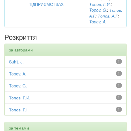
ПІДПРИЄМСТВАХ
Топов, Г.И.
;
Topov, G.
;
Топов,
А.Г
;
Топов, А.Г
;
Topov, A.
Розкриття
за авторами
Suhij, J.
1
Topov, A.
1
Topov, G.
1
Топов, Г.И.
1
Топов, Г.І.
1
за темами