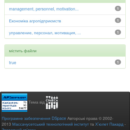
management, personnel, motivation...
1
Економіка агропідприємств
1
управление, персонал, мотивация, ...
1
містить файли
true
1
Тема від
Програмне забезпечення DSpace
Авторські права © 2002-
2013
Массачусетський технологічний інститут
та
Х’юлет Пакард
-
Зворотний зв’язок