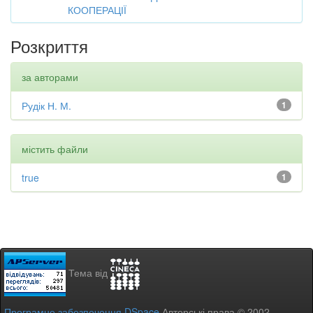
КООПЕРАЦІЇ
Розкриття
за авторами
Рудік Н. М.
1
містить файли
true
1
Тема від
Програмне забезпечення DSpace
Авторські права © 2002-