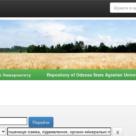
о Університету Repository of Odessa State Agrarian Univ