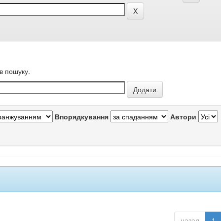
в пошуку.
Впорядкування
Автори
назад
1