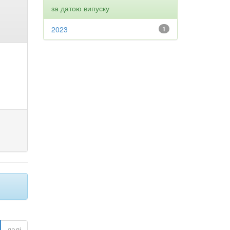
за датою випуску
2023
1
далі