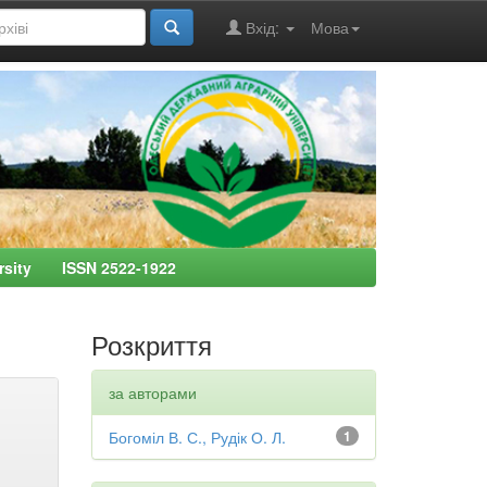
Вхід:
Мова
ersity ISSN 2522-1922
Розкриття
за авторами
Богоміл В. С., Рудік О. Л.
1