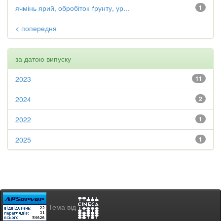
ячмінь ярий, обробіток ґрунту, ур...
1
< попередня
за датою випуску
2023
11
2024
2
2022
1
2025
1
Тема від