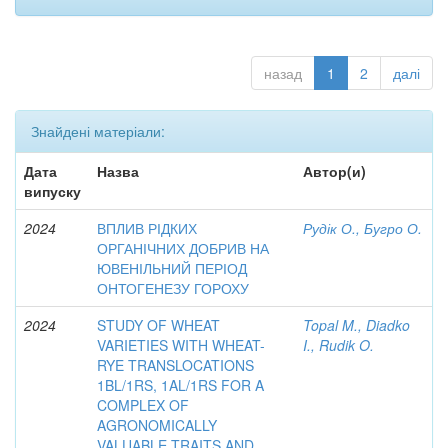
назад
1
2
далі
Знайдені матеріали:
Дата
Назва
Автор(и)
випуску
2024
ВПЛИВ РІДКИХ
Рудік О., Бугро О.
ОРГАНІЧНИХ ДОБРИВ НА
ЮВЕНІЛЬНИЙ ПЕРІОД
ОНТОГЕНЕЗУ ГОРОХУ
2024
STUDY OF WHEAT
Topal M., Diadko
VARIETIES WITH WHEAT-
I., Rudik O.
RYE TRANSLOCATIONS
1BL/1RS, 1AL/1RS FOR A
COMPLEX OF
AGRONOMICALLY
VALUABLE TRAITS AND