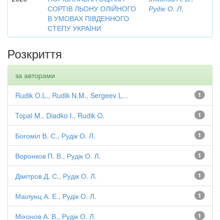
СОРТІВ ЛЬОНУ ОЛІЙНОГО
Рудік О. Л.
В УМОВАХ ПІВДЕННОГО
СТЕПУ УКРАЇНИ
Розкриття
за авторами
Rudik O.L., Rudik N.M., Sergeev L...
1
Topal M., Diadko I., Rudik O.
1
Богоміл В. С., Рудік О. Л.
1
Воронков П. В., Рудік О. Л.
1
Дімітров Д. С., Рудік О. Л.
1
Маілунц А. Е., Рудік О. Л.
1
Міхонов А. В., Рудік О. Л.
1