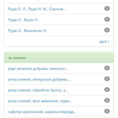
Рудік О. Л., Рудік Н. М., Сергєєв...
1
Рудік О., Бугро О.
1
Рудік О., Василенко Н.
1
далі >
за темами
рідкі органічні добрива, ювенільн...
1
ріпак озимий, мінеральні добрива,...
1
ріпак озимий, обробіток ґрунту, у...
1
ріпак озимий, фон живлення, піджи...
1
сафлор красильний, ширина міжрядд...
1