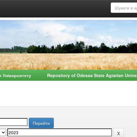
о Університету Repository of Odessa State Agrarian Univ