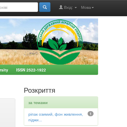
Вхід:
Мова
ersity ISSN 2522-1922
Розкриття
за темами
ріпак озимий, фон живлення,
1
піджи...