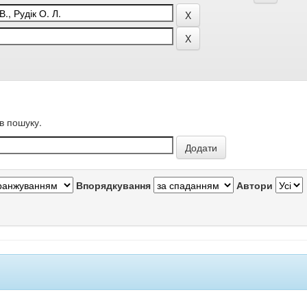
в пошуку.
Впорядкування
Автори