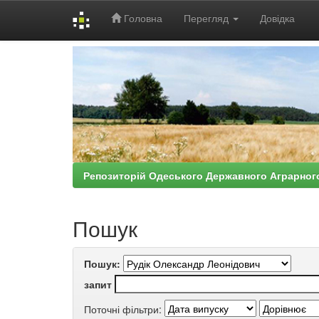
Головна
Перегляд
Довідка
Skip
navigation
Репозиторій Одеського Державного Аграрног
Пошук
Пошук:
запит
Поточні фільтри: